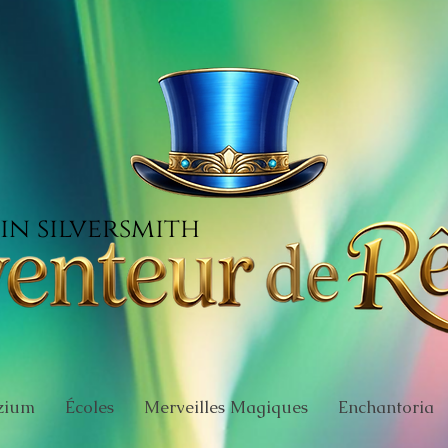
in silversmith
zium
Écoles
Merveilles Magiques
Enchantoria