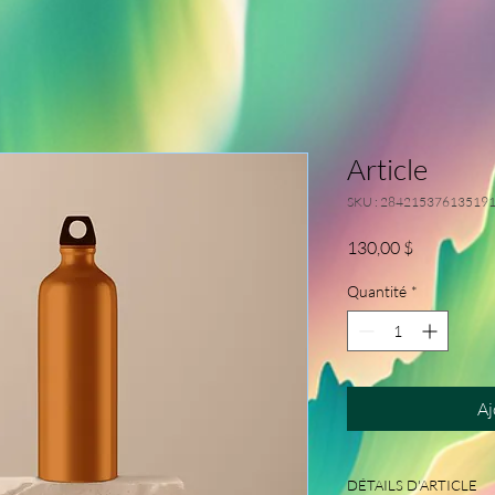
Article
SKU : 28421537613519
Prix
130,00 $
Quantité
*
Aj
DÉTAILS D'ARTICLE