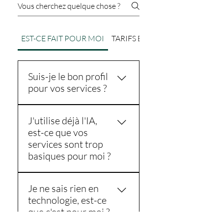
EST-CE FAIT POUR MOI
TARIFS ET INVESTISSEMENT
Suis-je le bon profil
pour vos services ?
Je travaille principalement
J'utilise déjà l'IA,
avec trois types de créatifs : -
est-ce que vos
Les PME créatives qui
services sont trop
souhaitent rester
basiques pour moi ?
compétitives grâce à l'IA. - Les
artistes entrepreneurs prêts à
Au contraire ! Si vous utilisez
évoluer avec les nouvelles
Je ne sais rien en
déjà ChatGPT ou d'autres
technologies. - Les
technologie, est-ce
outils IA, je vous aide à passer
professionnels qui veulent
que c'est pour moi ?
au niveau supérieur :
maîtriser l'IA pour leurs