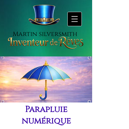
Martin silversmith
Parapluie
numérique