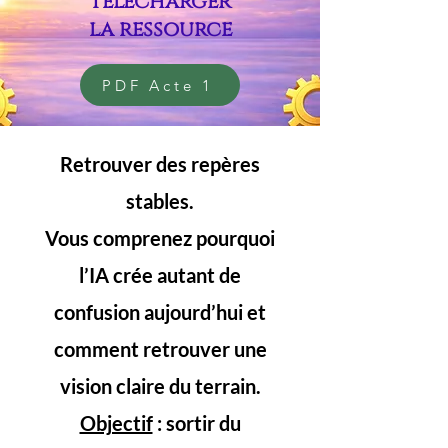
Télécharger
la ressource
PDF Acte 1
Retrouver des repères
stables.
Vous comprenez pourquoi
l’IA crée autant de
confusion aujourd’hui et
comment retrouver une
vision claire du terrain.
Objectif
: sortir du