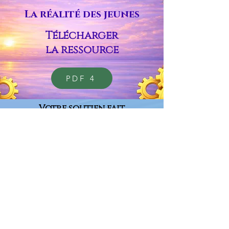
La réalité des jeunes
Télécharger
la ressource
PDF 4
Votre soutien fait
vivre le projet
Ce programme a été créé de manière
indépendante et rendu accessible
gratuitement, parce que je crois que les
familles ont besoin d’aide maintenant
pour mieux comprendre l’IA et ce
qu’elle change dans la vie des jeunes.
Votre contribution aide à faire grandir
une initiative citoyenne pensée pour
redonner aux parents une place active,