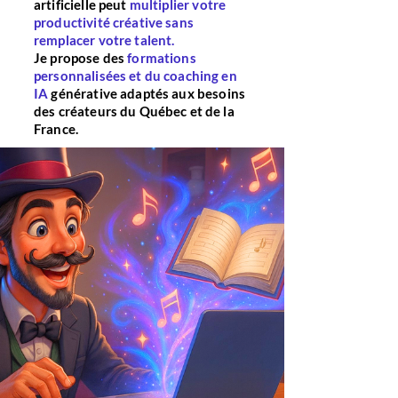
artificielle peut
multiplier votre
productivité créative sans
remplacer votre talent.
Je propose des
formations
personnalisées et du coaching en
IA
générative adaptés aux besoins
des créateurs du Québec et de la
France.